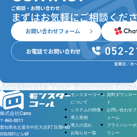
ご相談・お問い合わせ
まずはお気軽にご相談ください 💁
お問い合わせフォーム
052-2
お電話でお問い合わせ
営業日／木〜月
Accelerate Your Business Gr
モンスターコール
資料ダウンロー
について
ド
システムの特徴
お問い合わせフ
株式会社Cans
導入実例
ォーム
〒460-0011
導入の流れ
プライバシーポ
愛知県名古屋市中区大須3丁目30-60
お知らせ一覧
リシー
OSU301ビル6F