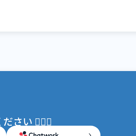
 💁🏻‍♀️