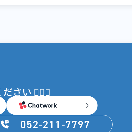
 💁🏻‍♀️
052-211-7797