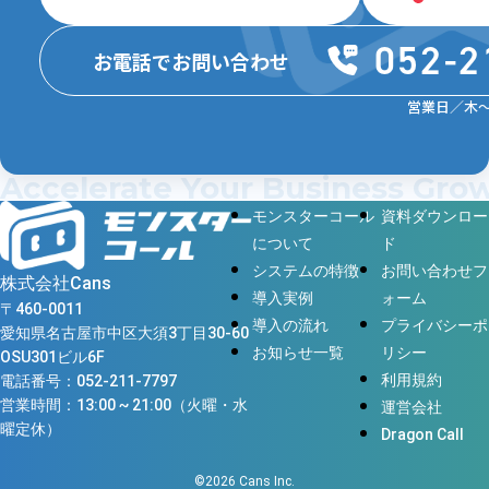
052-2
お電話でお問い合わせ
営業日／木〜月
Accelerate Your Business Gr
モンスターコール
資料ダウンロー
について
ド
システムの特徴
お問い合わせフ
株式会社Cans
導入実例
ォーム
〒460-0011
導入の流れ
プライバシーポ
愛知県名古屋市中区大須3丁目30-60
お知らせ一覧
リシー
OSU301ビル6F
利用規約
電話番号：
052-211-7797
営業時間：13:00 ~ 21:00（火曜・水
運営会社
曜定休）
Dragon Call
©︎2026 Cans Inc.