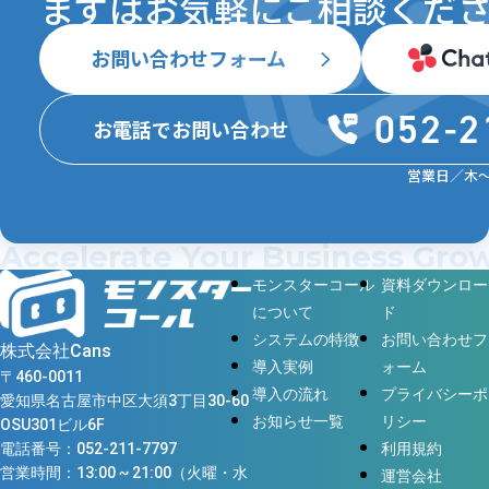
まずはお気軽にご相談ください 💁
お問い合わせフォーム
052-2
お電話でお問い合わせ
営業日／木〜月
Accelerate Your Business Gr
モンスターコール
資料ダウンロー
について
ド
システムの特徴
お問い合わせフ
株式会社Cans
導入実例
ォーム
〒460-0011
導入の流れ
プライバシーポ
愛知県名古屋市中区大須3丁目30-60
お知らせ一覧
リシー
OSU301ビル6F
利用規約
電話番号：
052-211-7797
営業時間：13:00 ~ 21:00（火曜・水
運営会社